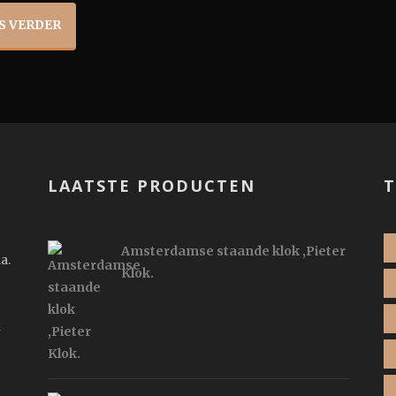
S VERDER
LAATSTE PRODUCTEN
T
Amsterdamse staande klok ,Pieter
a.
Klok.
k