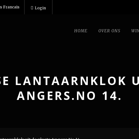
s Francais
Login
HOME
OVER ONS
WI
SE LANTAARNKLOK U
ANGERS.NO 14.