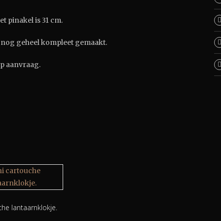
t pinakel is 31 cm.
rd nog geheel kompleet gemaakt.
op aanvraag.
che lantaarnklokje.